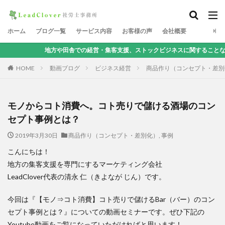
ホーム
ブログ一覧
サービス内容
お客様の声
会社概要
地方や田舎での経営・集客支援、ストックビジネスに関することなら、地方集客コ
HOME
動画ブログ
ビジネス経営
商品作り（コンセプト・差別
モノからコト消費へ。コト売りで儲ける酒場のコン
セプト事例とは？
2019年3月30日
商品作り（コンセプト・差別化）
,
事例
こんにちは！
地方の集客支援を専門にするマーケティング会社
LeadClover代表の清永 仁（きよなが じん）です。
今回は『【モノ⇒コト消費】コト売りで儲けるBar（バー）のコン
セプト事例とは？』についての動画セミナーです。ぜひ下記の
Youtube動画をご覧になっていただければと思います！