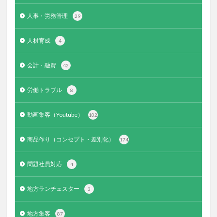
人事・労務管理
29
人材育成
4
会計・融資
42
労働トラブル
8
動画集客（Youtube）
102
商品作り（コンセプト・差別化）
174
問題社員対応
4
地方ランチェスター
3
地方集客
87