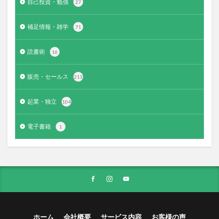
自己投資・勉強
27
補足情報・雑学
71
読書術
16
販売・セールス
213
起業・独立
104
電子書籍
1
ホーム
会社概要
サービス内容
お客様の声