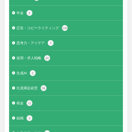
年金
3
広告・コピーライティング
143
思考力・アイデア
7
採用・求人戦略
20
生成AI
1
社員満足経営
58
税金
12
組織
3