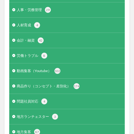
人事・労務管理
29
人材育成
4
会計・融資
42
労働トラブル
8
動画集客（Youtube）
102
商品作り（コンセプト・差別化）
174
問題社員対応
4
地方ランチェスター
3
地方集客
87