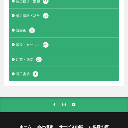
自己投資・勉強
27
補足情報・雑学
71
読書術
16
販売・セールス
213
起業・独立
104
電子書籍
1
ホーム
会社概要
サービス内容
お客様の声