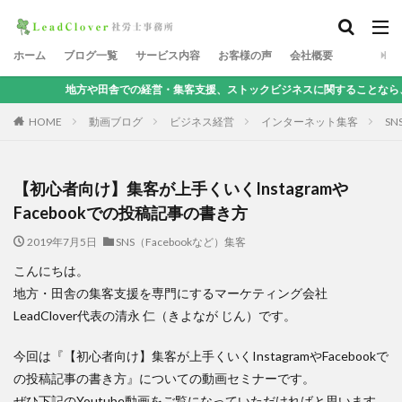
ホーム
ブログ一覧
サービス内容
お客様の声
会社概要
方や田舎での経営・集客支援、ストックビジネスに関することなら、地方集客コンサ
HOME
動画ブログ
ビジネス経営
インターネット集客
SN
【初心者向け】集客が上手くいくInstagramや
Facebookでの投稿記事の書き方
2019年7月5日
SNS（Facebookなど）集客
こんにちは。
地方・田舎の集客支援を専門にするマーケティング会社
LeadClover代表の清永 仁（きよなが じん）です。
今回は『【初心者向け】集客が上手くいくInstagramやFacebookで
の投稿記事の書き方』についての動画セミナーです。
ぜひ下記のYoutube動画をご覧になっていただければと思います。