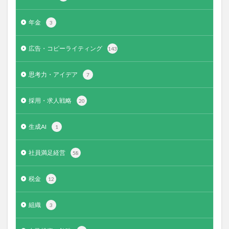
年金
3
広告・コピーライティング
143
思考力・アイデア
7
採用・求人戦略
20
生成AI
1
社員満足経営
58
税金
12
組織
3