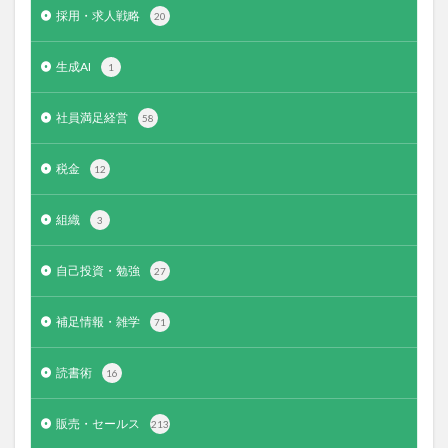
採用・求人戦略
20
生成AI
1
社員満足経営
58
税金
12
組織
3
自己投資・勉強
27
補足情報・雑学
71
読書術
16
販売・セールス
213