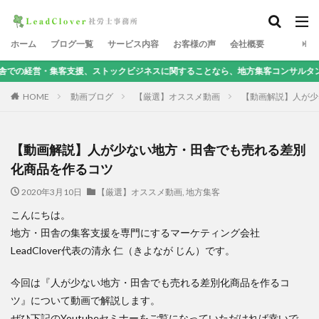
ホーム
ブログ一覧
サービス内容
お客様の声
会社概要
援、ストックビジネスに関することなら、地方集客コンサルタントの清永にお任せ
HOME
動画ブログ
【厳選】オススメ動画
【動画解説】人が少
【動画解説】人が少ない地方・田舎でも売れる差別
化商品を作るコツ
2020年3月10日
【厳選】オススメ動画
,
地方集客
こんにちは。
地方・田舎の集客支援を専門にするマーケティング会社
LeadClover代表の清永 仁（きよなが じん）です。
今回は『人が少ない地方・田舎でも売れる差別化商品を作るコ
ツ』について動画で解説します。
ぜひ下記のYoutubeセミナーをご覧になっていただければ幸いで