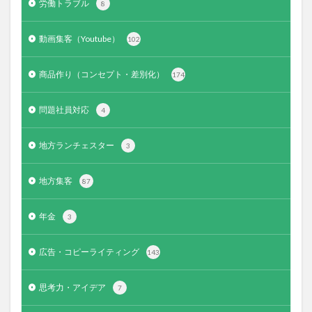
労働トラブル
8
動画集客（Youtube）
102
商品作り（コンセプト・差別化）
174
問題社員対応
4
地方ランチェスター
3
地方集客
87
年金
3
広告・コピーライティング
143
思考力・アイデア
7