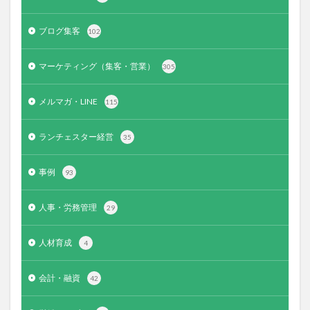
ブログ集客
102
マーケティング（集客・営業）
305
メルマガ・LINE
115
ランチェスター経営
35
事例
93
人事・労務管理
29
人材育成
4
会計・融資
42