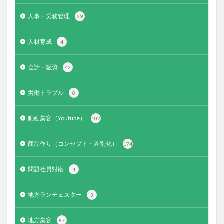
人事・労務管理
29
人材育成
4
会計・融資
42
労働トラブル
8
動画集客（Youtube）
102
商品作り（コンセプト・差別化）
174
問題社員対応
4
地方ランチェスター
3
地方集客
87