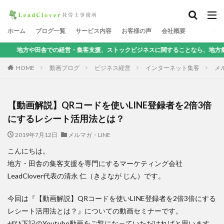
ホーム
ブログ一覧
サービス内容
お客様の声
会社概要
舎での経営・集客支援、ストックビジネスに関することなら、地方集客コンサルタン
HOME
動画ブログ
ビジネス経営
インターネット集客
メル
【動画解説】QRコードを使いLINE登録者を2倍3倍
にするレシート活用法とは？
2019年7月12日
メルマガ・LINE
こんにちは。
地方・田舎の集客支援を専門にするマーケティング会社
LeadClover代表の清永 仁（きよなが じん）です。
今回は『【動画解説】QRコードを使いLINE登録者を2倍3倍にする
レシート活用法とは？』についての動画セミナーです。
ぜひ下記のYoutube動画をご覧になっていただければと思います。