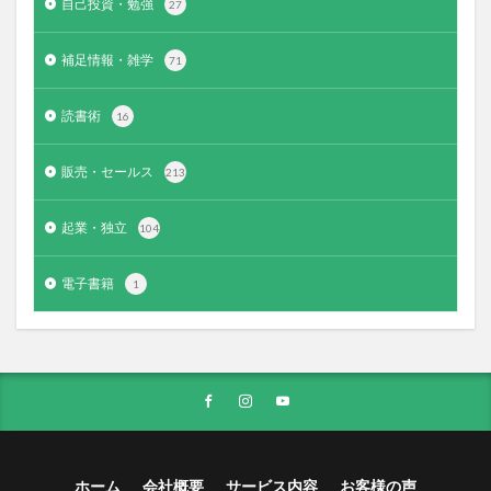
自己投資・勉強
27
補足情報・雑学
71
読書術
16
販売・セールス
213
起業・独立
104
電子書籍
1
ホーム
会社概要
サービス内容
お客様の声