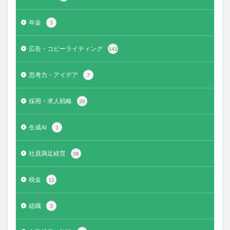
年金
3
広告・コピーライティング
143
思考力・アイデア
7
採用・求人戦略
20
生成AI
1
社員満足経営
58
税金
12
組織
3