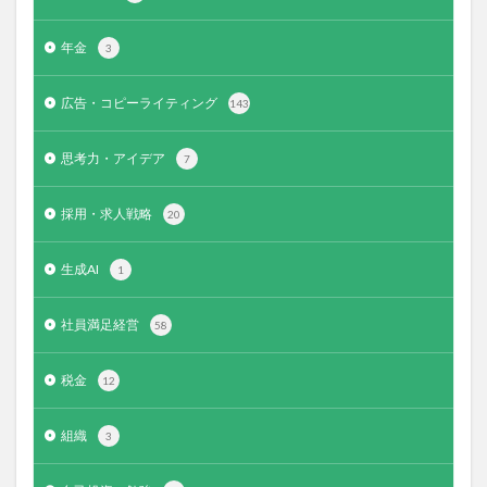
年金
3
広告・コピーライティング
143
思考力・アイデア
7
採用・求人戦略
20
生成AI
1
社員満足経営
58
税金
12
組織
3