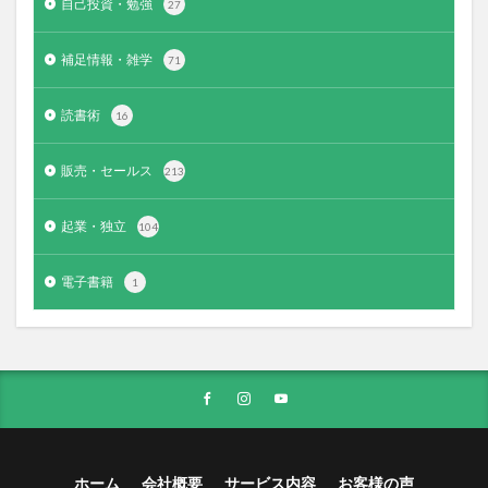
自己投資・勉強
27
補足情報・雑学
71
読書術
16
販売・セールス
213
起業・独立
104
電子書籍
1
ホーム
会社概要
サービス内容
お客様の声