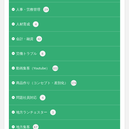
人事・労務管理
29
人材育成
4
会計・融資
42
労働トラブル
8
動画集客（Youtube）
102
商品作り（コンセプト・差別化）
174
問題社員対応
4
地方ランチェスター
3
地方集客
87