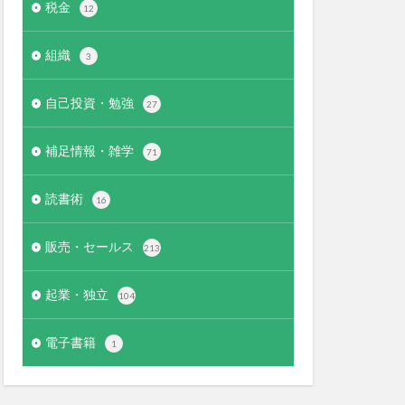
税金
12
組織
3
自己投資・勉強
27
補足情報・雑学
71
読書術
16
販売・セールス
213
起業・独立
104
電子書籍
1