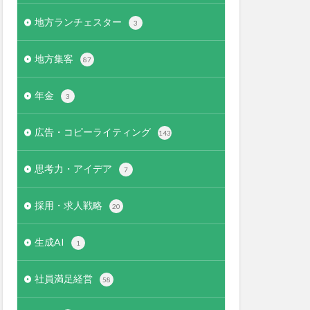
地方ランチェスター
3
地方集客
87
年金
3
広告・コピーライティング
143
思考力・アイデア
7
採用・求人戦略
20
生成AI
1
社員満足経営
58