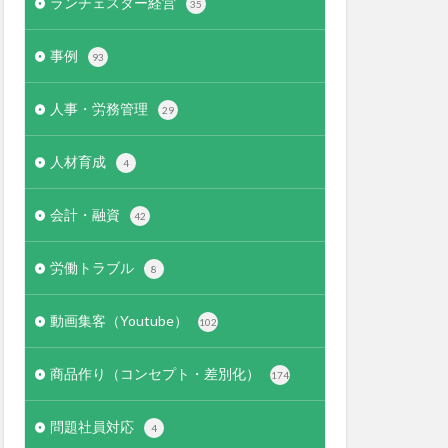
ランチェスター経営
35
事例
93
人事・労務管理
29
人材育成
4
会計・融資
42
労働トラブル
8
動画集客（Youtube）
102
商品作り（コンセプト・差別化）
174
問題社員対応
4