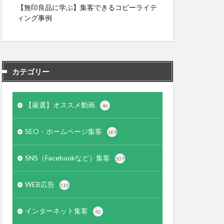
【無印良品に学ぶ】集客できるコピーライテ
ィング事例
カテゴリー
【厳選】オススメ動画
46
SEO・ホームページ集客
189
SNS（Facebookなど）集客
107
WEB広告
116
インターネット集客
42