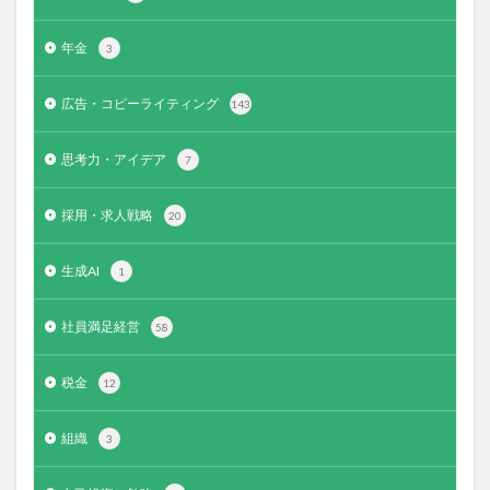
年金
3
広告・コピーライティング
143
思考力・アイデア
7
採用・求人戦略
20
生成AI
1
社員満足経営
58
税金
12
組織
3