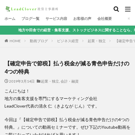
ホーム
ブログ一覧
サービス内容
お客様の声
会社概要
や田舎での経営・集客支援、ストックビジネスに関することなら、地方集客コンサ
HOME
動画ブログ
ビジネス経営
起業・独立
【確定申告
【確定申告で節税】払う税金が減る青色申告だけの
4つの特典
2019年3月14日
起業・独立
,
会計・融資
こんにちは！
地方の集客支援を専門にするマーケティング会社
LeadClover代表の清永 仁（きよなが じん）です。
今回は『【確定申告で節税】払う税金が減る青色申告だけの4つの
特典。』についての動画セミナーです。ぜひ下記のYoutube動画を
ご覧になっていただければと思います！