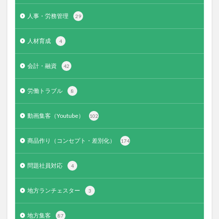
人事・労務管理
29
人材育成
4
会計・融資
42
労働トラブル
8
動画集客（Youtube）
102
商品作り（コンセプト・差別化）
174
問題社員対応
4
地方ランチェスター
3
地方集客
87