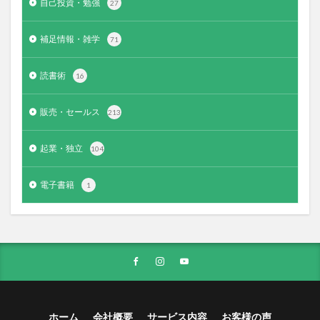
自己投資・勉強
27
補足情報・雑学
71
読書術
16
販売・セールス
213
起業・独立
104
電子書籍
1
ホーム
会社概要
サービス内容
お客様の声