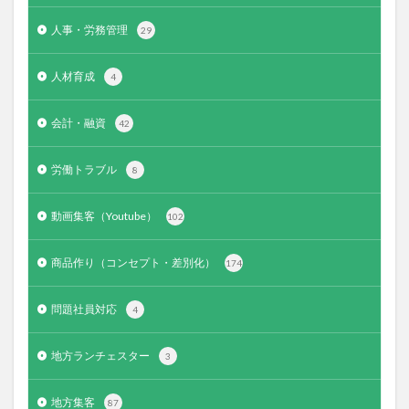
人事・労務管理
29
人材育成
4
会計・融資
42
労働トラブル
8
動画集客（Youtube）
102
商品作り（コンセプト・差別化）
174
問題社員対応
4
地方ランチェスター
3
地方集客
87