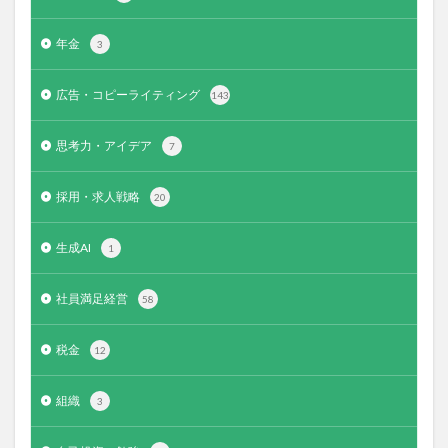
年金
3
広告・コピーライティング
143
思考力・アイデア
7
採用・求人戦略
20
生成AI
1
社員満足経営
58
税金
12
組織
3