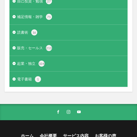
自己投資・勉強
27
補足情報・雑学
71
読書術
16
販売・セールス
213
起業・独立
104
電子書籍
1
ホーム
会社概要
サービス内容
お客様の声