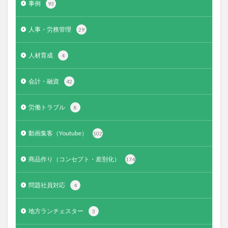
事例
93
人事・労務管理
29
人材育成
4
会計・融資
42
労働トラブル
8
動画集客（Youtube）
102
商品作り（コンセプト・差別化）
174
問題社員対応
4
地方ランチェスター
3