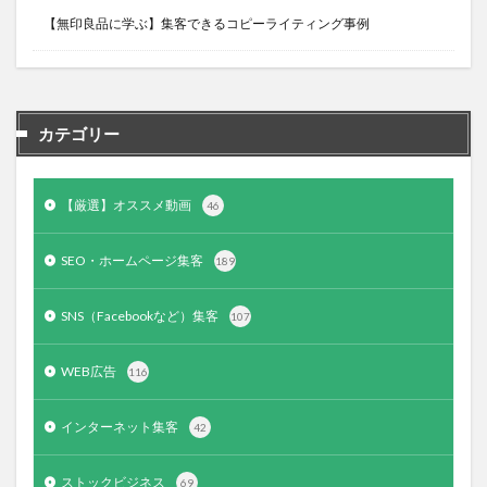
【無印良品に学ぶ】集客できるコピーライティング事例
カテゴリー
【厳選】オススメ動画
46
SEO・ホームページ集客
189
SNS（Facebookなど）集客
107
WEB広告
116
インターネット集客
42
ストックビジネス
69