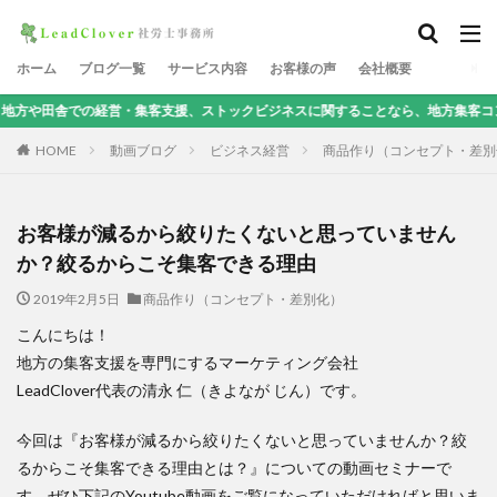
ホーム
ブログ一覧
サービス内容
お客様の声
会社概要
経営・集客支援、ストックビジネスに関することなら、地方集客コンサルタントの
HOME
動画ブログ
ビジネス経営
商品作り（コンセプト・差別
お客様が減るから絞りたくないと思っていません
か？絞るからこそ集客できる理由
2019年2月5日
商品作り（コンセプト・差別化）
こんにちは！
地方の集客支援を専門にするマーケティング会社
LeadClover代表の清永 仁（きよなが じん）です。
今回は『お客様が減るから絞りたくないと思っていませんか？絞
るからこそ集客できる理由とは？』についての動画セミナーで
す。ぜひ下記のYoutube動画をご覧になっていただければと思いま