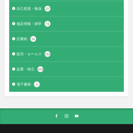
自己投資・勉強
27
補足情報・雑学
71
読書術
16
販売・セールス
213
起業・独立
104
電子書籍
1