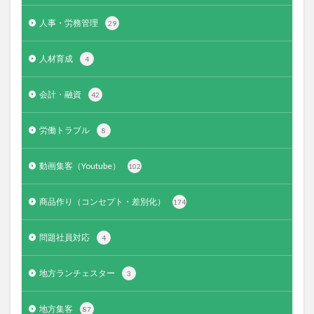
人事・労務管理
29
人材育成
4
会計・融資
42
労働トラブル
8
動画集客（Youtube）
102
商品作り（コンセプト・差別化）
174
問題社員対応
4
地方ランチェスター
3
地方集客
87