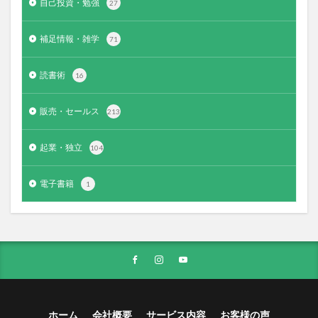
自己投資・勉強
27
補足情報・雑学
71
読書術
16
販売・セールス
213
起業・独立
104
電子書籍
1
ホーム
会社概要
サービス内容
お客様の声