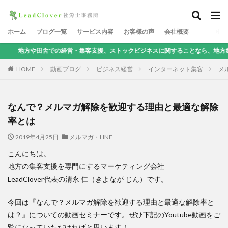
ホーム
ブログ一覧
サービス内容
お客様の声
会社概要
での経営・集客支援、ストックビジネスに関することなら、地方集客コンサルタン
HOME
動画ブログ
ビジネス経営
インターネット集客
メル
なんで？メルマガ解除を歓迎する理由と最適な解除
率とは
2019年4月25日
メルマガ・LINE
こんにちは。
地方の集客支援を専門にするマーケティング会社
LeadClover代表の清永 仁（きよなが じん）です。
今回は『なんで？メルマガ解除を歓迎する理由と最適な解除率と
は？』についての動画セミナーです。ぜひ下記のYoutube動画をご
覧になっていただければと思います！