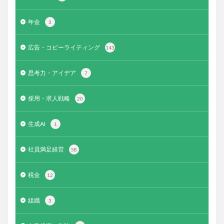
年金
3
広告・コピーライティング
143
思考力・アイデア
7
採用・求人戦略
20
生成AI
1
社員満足経営
58
税金
12
組織
3