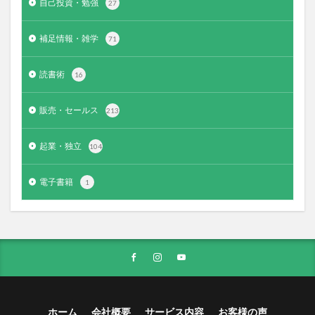
自己投資・勉強
27
補足情報・雑学
71
読書術
16
販売・セールス
213
起業・独立
104
電子書籍
1
ホーム
会社概要
サービス内容
お客様の声