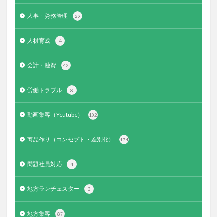
人事・労務管理
29
人材育成
4
会計・融資
42
労働トラブル
8
動画集客（Youtube）
102
商品作り（コンセプト・差別化）
174
問題社員対応
4
地方ランチェスター
3
地方集客
87