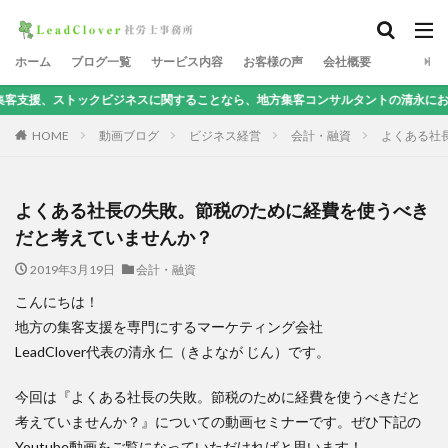
ホーム
ブログ一覧
サービス内容
お客様の声
会社概要
ックビジネスに関することなら、地方集客コンサルタントの清永にお任せを！
HOME
動画ブログ
ビジネス経営
会計・融資
よくある社
よくある社長の失敗。節税のために経費を使うべき
だと考えていませんか？
2019年3月19日
会計・融資
こんにちは！
地方の集客支援を専門にするマーケティング会社
LeadClover代表の清永 仁（きよなが じん）です。
今回は『よくある社長の失敗。節税のために経費を使うべきだと
考えていませんか？』についての動画セミナーです。ぜひ下記の
Youtube動画をご覧になっていただければと思います！