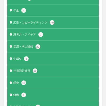
年金
3
広告・コピーライティング
143
思考力・アイデア
7
採用・求人戦略
20
生成AI
1
社員満足経営
58
税金
12
組織
3