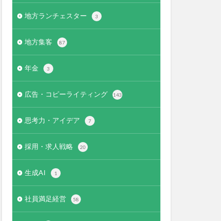
地方ランチェスター
3
地方集客
87
年金
3
広告・コピーライティング
143
思考力・アイデア
7
採用・求人戦略
20
生成AI
1
社員満足経営
58