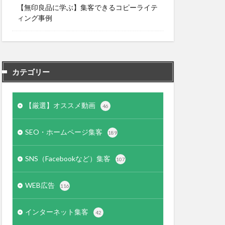
【無印良品に学ぶ】集客できるコピーライテ
ィング事例
カテゴリー
【厳選】オススメ動画
46
SEO・ホームページ集客
189
SNS（Facebookなど）集客
107
WEB広告
116
インターネット集客
42