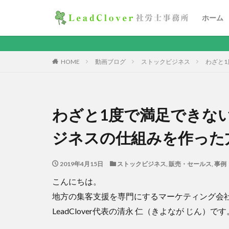
ホーム
HOME
動画ブログ
ストックビジネス
わざと
わざと1度で満足できな
ジネスの仕組みを作った
2019年4月15日
ストックビジネス
,
販売・セールス
,
事例
こんにちは。
地方の集客支援を専門にするマーケティング会
LeadClover代表の清永 仁（きよなが じん）です