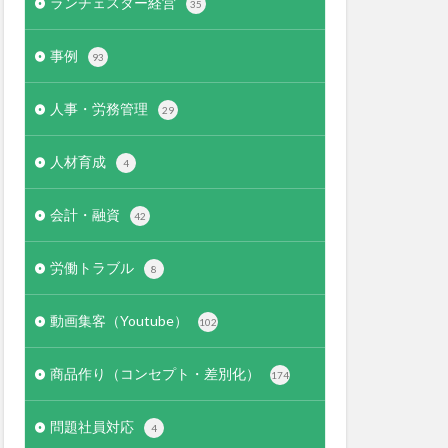
ランチェスター経営
35
事例
93
人事・労務管理
29
人材育成
4
会計・融資
42
労働トラブル
8
動画集客（Youtube）
102
商品作り（コンセプト・差別化）
174
問題社員対応
4