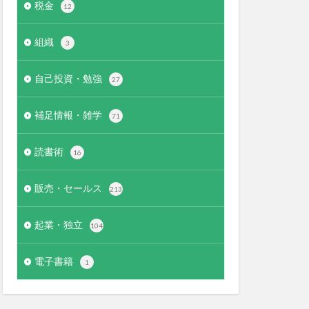
税金
12
組織
3
自己投資・勉強
27
補足情報・雑学
71
読書術
16
販売・セールス
213
起業・独立
104
電子書籍
1