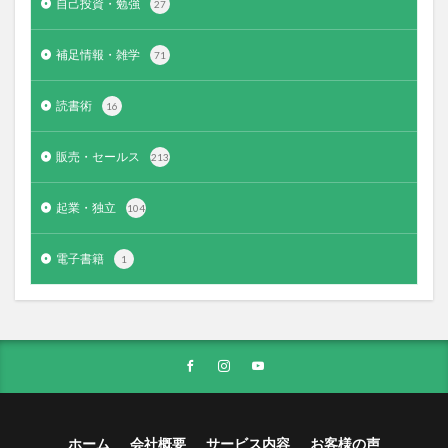
自己投資・勉強
27
補足情報・雑学
71
読書術
16
販売・セールス
213
起業・独立
104
電子書籍
1
ホーム
会社概要
サービス内容
お客様の声