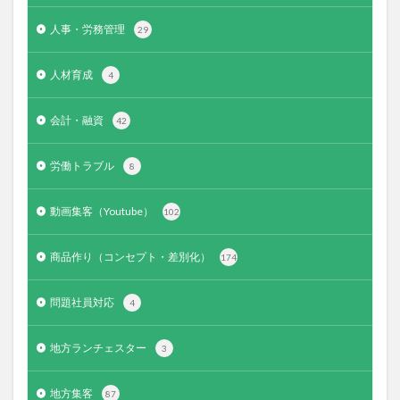
人事・労務管理
29
人材育成
4
会計・融資
42
労働トラブル
8
動画集客（Youtube）
102
商品作り（コンセプト・差別化）
174
問題社員対応
4
地方ランチェスター
3
地方集客
87