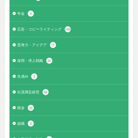
年金
3
広告・コピーライティング
143
思考力・アイデア
7
採用・求人戦略
20
生成AI
1
社員満足経営
58
税金
12
組織
3