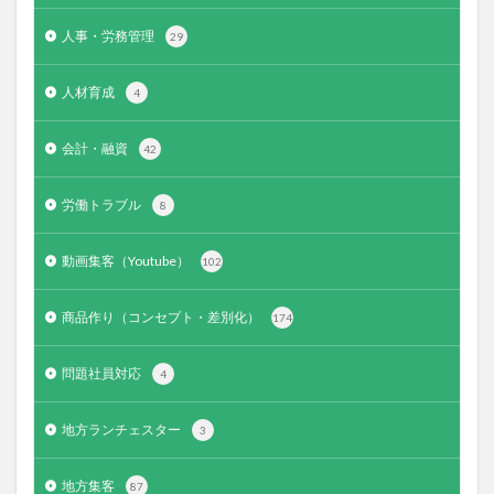
人事・労務管理
29
人材育成
4
会計・融資
42
労働トラブル
8
動画集客（Youtube）
102
商品作り（コンセプト・差別化）
174
問題社員対応
4
地方ランチェスター
3
地方集客
87