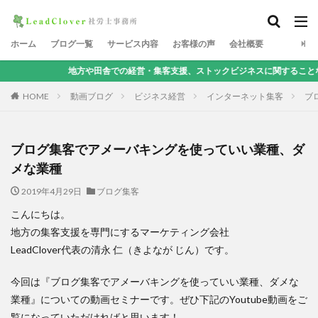
ホーム
ブログ一覧
サービス内容
お客様の声
会社概要
地方や田舎での経営・集客支援、ストックビジネスに関することなら、地方集客コ
HOME
動画ブログ
ビジネス経営
インターネット集客
ブ
ブログ集客でアメーバキングを使っていい業種、ダ
メな業種
2019年4月29日
ブログ集客
こんにちは。
地方の集客支援を専門にするマーケティング会社
LeadClover代表の清永 仁（きよなが じん）です。
今回は『ブログ集客でアメーバキングを使っていい業種、ダメな
業種』についての動画セミナーです。ぜひ下記のYoutube動画をご
覧になっていただければと思います！