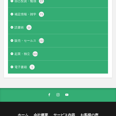
自己投資・勉強
27
補足情報・雑学
71
読書術
16
販売・セールス
213
起業・独立
104
電子書籍
1
ホーム
会社概要
サービス内容
お客様の声