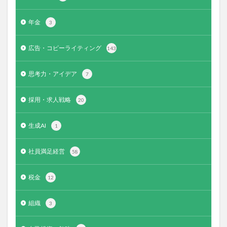
年金
3
広告・コピーライティング
143
思考力・アイデア
7
採用・求人戦略
20
生成AI
1
社員満足経営
58
税金
12
組織
3