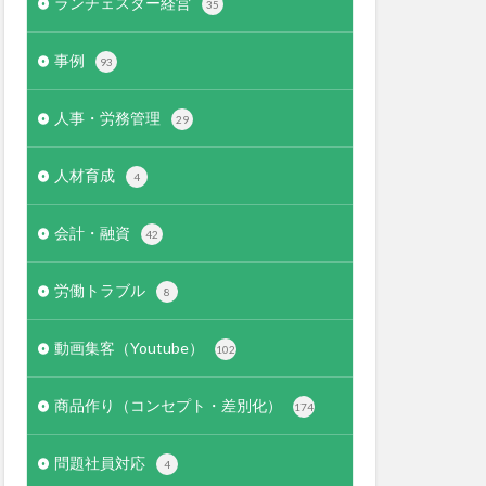
ランチェスター経営
35
事例
93
人事・労務管理
29
人材育成
4
会計・融資
42
労働トラブル
8
動画集客（Youtube）
102
商品作り（コンセプト・差別化）
174
問題社員対応
4