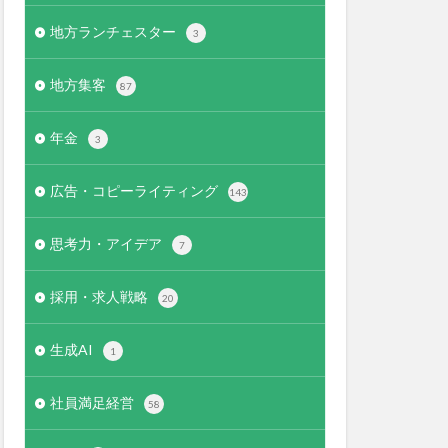
地方ランチェスター
3
地方集客
87
年金
3
広告・コピーライティング
143
思考力・アイデア
7
採用・求人戦略
20
生成AI
1
社員満足経営
58