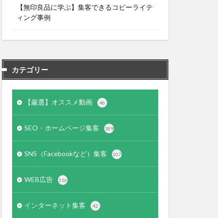
【無印良品に学ぶ】集客できるコピーライテ
ィング事例
カテゴリー
【厳選】オススメ動画
46
SEO・ホームページ集客
189
SNS（Facebookなど）集客
107
WEB広告
116
インターネット集客
42