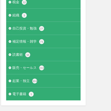
税金
12
組織
3
自己投資・勉強
27
補足情報・雑学
71
読書術
16
販売・セールス
213
起業・独立
104
電子書籍
1