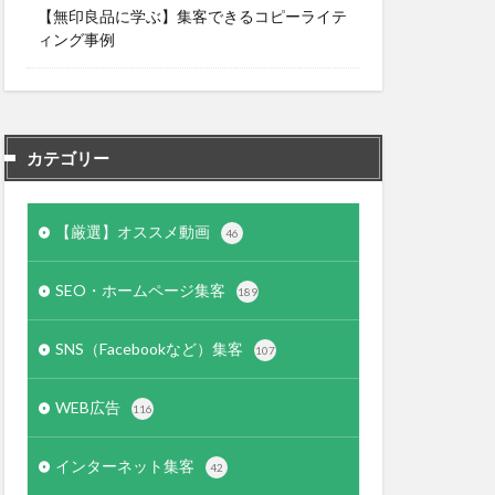
【無印良品に学ぶ】集客できるコピーライテ
ィング事例
カテゴリー
【厳選】オススメ動画
46
SEO・ホームページ集客
189
SNS（Facebookなど）集客
107
WEB広告
116
インターネット集客
42