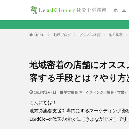
ホーム
HOME
動画ブログ
ビジネス経営
地方集客
地域密着の店舗にオスス
客する手段とは？やり方
2019年2月4日
地方集客
,
マーケティング（集客・営業）
こんにちは！
地方の集客支援を専門にするマーケティング会
LeadClover代表の清永 仁（きよなが じん）です