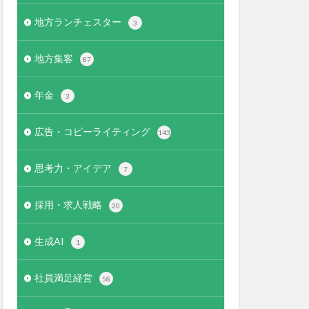
地方ランチェスター
3
地方集客
87
年金
3
広告・コピーライティング
143
思考力・アイデア
7
採用・求人戦略
20
生成AI
1
社員満足経営
58