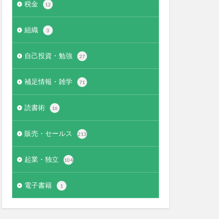
税金
12
組織
3
自己投資・勉強
27
補足情報・雑学
71
読書術
16
販売・セールス
213
起業・独立
104
電子書籍
1