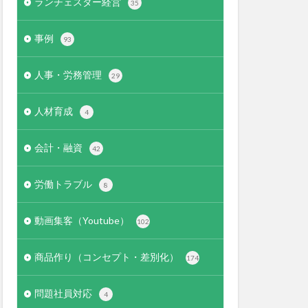
ランチェスター経営
35
事例
93
人事・労務管理
29
人材育成
4
会計・融資
42
労働トラブル
8
動画集客（Youtube）
102
商品作り（コンセプト・差別化）
174
問題社員対応
4