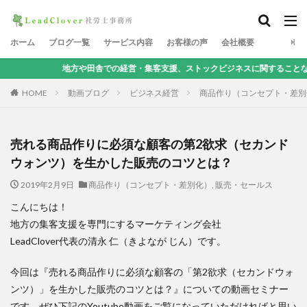
ホーム
ブログ一覧
サービス内容
お客様の声
会社概要
地方や田舎での経営・集客支援、ストックビジネスに関することなら、地方集客コ
HOME
動画ブログ
ビジネス経営
商品作り（コンセプト・差別
売れる商品作りに必須な顧客の第2欲求（セカンド
ウォンツ）を生かした販売のコツとは？
2019年2月9日
商品作り（コンセプト・差別化）
,
販売・セールス
こんにちは！
地方の集客支援を専門にするマーケティング会社
LeadClover代表の清永 仁（きよなが じん）です。
今回は『売れる商品作りに必須な顧客の「第2欲求（セカンドウォ
ンツ）」を生かした販売のコツとは？』についての動画セミナー
です。ぜひ下記のYoutube動画をご覧になっていただければと思い