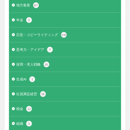
地方集客
87
年金
3
広告・コピーライティング
143
思考力・アイデア
7
採用・求人戦略
20
生成AI
1
社員満足経営
58
税金
12
組織
3