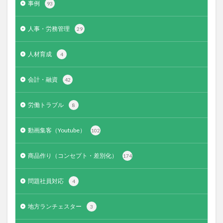
事例
93
人事・労務管理
29
人材育成
4
会計・融資
42
労働トラブル
8
動画集客（Youtube）
102
商品作り（コンセプト・差別化）
174
問題社員対応
4
地方ランチェスター
3