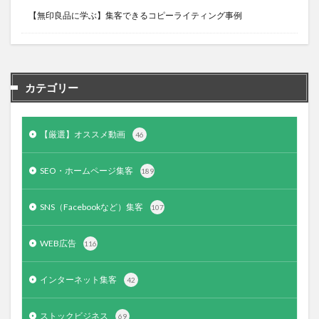
【無印良品に学ぶ】集客できるコピーライティング事例
カテゴリー
【厳選】オススメ動画
46
SEO・ホームページ集客
189
SNS（Facebookなど）集客
107
WEB広告
116
インターネット集客
42
ストックビジネス
69