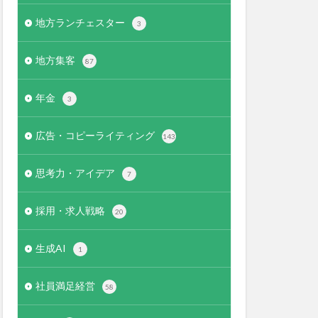
地方ランチェスター
3
地方集客
87
年金
3
広告・コピーライティング
143
思考力・アイデア
7
採用・求人戦略
20
生成AI
1
社員満足経営
58