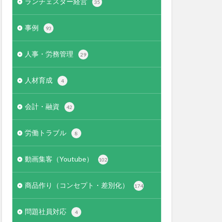
ランチェスター経営
35
事例
93
人事・労務管理
29
人材育成
4
会計・融資
42
労働トラブル
8
動画集客（Youtube）
102
商品作り（コンセプト・差別化）
174
問題社員対応
4