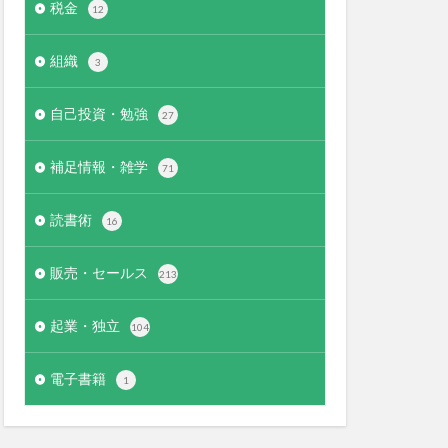
税金
12
組織
3
自己投資・勉強
27
補足情報・雑学
71
読書術
16
販売・セールス
213
起業・独立
104
電子書籍
1