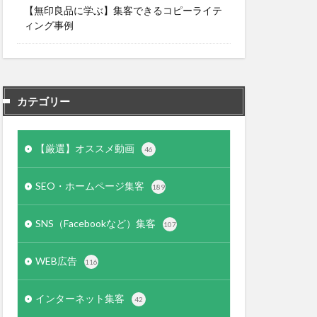
【無印良品に学ぶ】集客できるコピーライテ
ィング事例
カテゴリー
【厳選】オススメ動画
46
SEO・ホームページ集客
189
SNS（Facebookなど）集客
107
WEB広告
116
インターネット集客
42