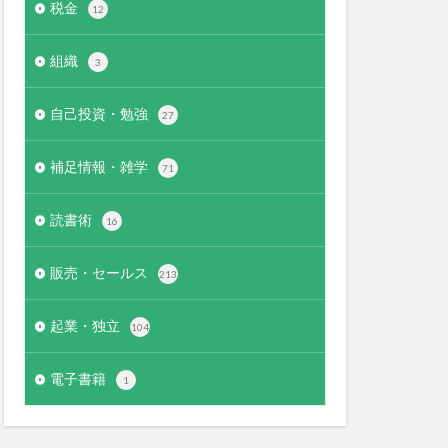
税金
12
組織
3
自己投資・勉強
27
補足情報・雑学
71
読書術
16
販売・セールス
213
起業・独立
104
電子書籍
1