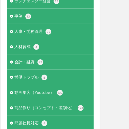
ランチェスター経営
35
事例
93
人事・労務管理
29
人材育成
4
会計・融資
42
労働トラブル
8
動画集客（Youtube）
102
商品作り（コンセプト・差別化）
174
問題社員対応
4