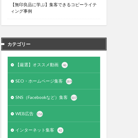
【無印良品に学ぶ】集客できるコピーライテ
ィング事例
カテゴリー
【厳選】オススメ動画
46
SEO・ホームページ集客
189
SNS（Facebookなど）集客
107
WEB広告
116
インターネット集客
42