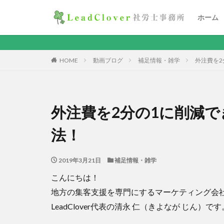
ホーム
HOME
動画ブログ
補足情報・雑学
外注費を
外注費を2分の1に削減
法！
2019年3月21日
補足情報・雑学
こんにちは！
地方の集客支援を専門にするマーケティング会
LeadClover代表の清永 仁（きよなが じん）です