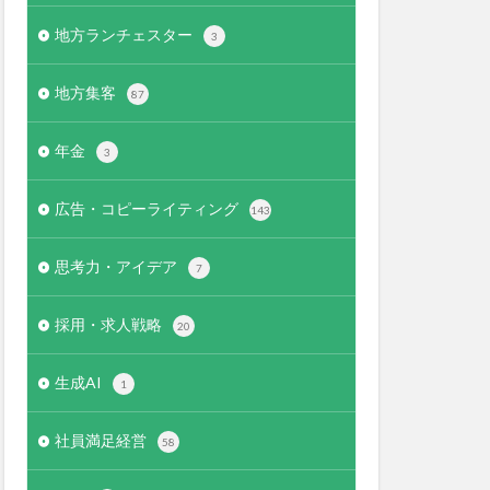
地方ランチェスター
3
地方集客
87
年金
3
広告・コピーライティング
143
思考力・アイデア
7
採用・求人戦略
20
生成AI
1
社員満足経営
58