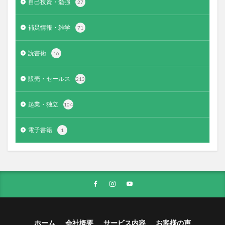
自己投資・勉強
27
補足情報・雑学
71
読書術
16
販売・セールス
213
起業・独立
104
電子書籍
1
ホーム
会社概要
サービス内容
お客様の声