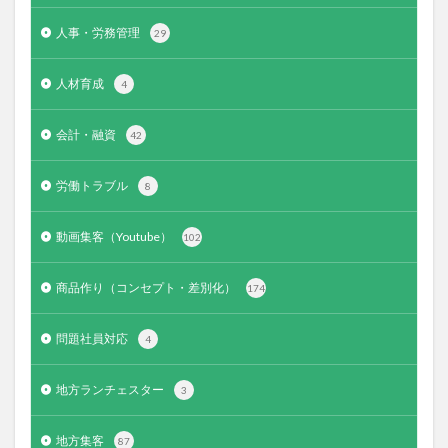
人事・労務管理
29
人材育成
4
会計・融資
42
労働トラブル
8
動画集客（Youtube）
102
商品作り（コンセプト・差別化）
174
問題社員対応
4
地方ランチェスター
3
地方集客
87