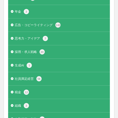
年金
3
広告・コピーライティング
143
思考力・アイデア
7
採用・求人戦略
20
生成AI
1
社員満足経営
58
税金
12
組織
3