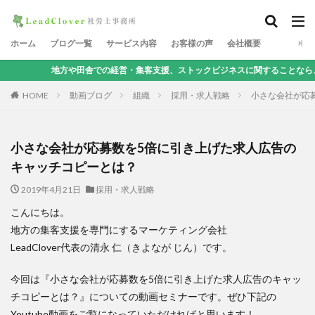
ホーム
ブログ一覧
サービス内容
お客様の声
会社概要
方や田舎での経営・集客支援、ストックビジネスに関することなら、地方集客コンサ
HOME
動画ブログ
組織
採用・求人戦略
小さな会社が応
小さな会社が応募数を5倍に引き上げた求人広告の
キャッチコピーとは？
2019年4月21日
採用・求人戦略
こんにちは。
地方の集客支援を専門にするマーケティング会社
LeadClover代表の清永 仁（きよなが じん）です。
今回は『小さな会社が応募数を5倍に引き上げた求人広告のキャッ
チコピーとは？』についての動画セミナーです。ぜひ下記の
Youtube動画をご覧になっていただければと思います！