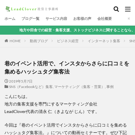
ホーム
ブログ一覧
サービス内容
お客様の声
会社概要
や田舎での経営・集客支援、ストックビジネスに関することなら、地方集客コンサ
HOME
動画ブログ
ビジネス経営
インターネット集客
SN
巷のイベント活用で、インスタからさらに口コミを
集めるハッシュタグ集客法
2019年5月7日
SNS（Facebookなど）集客
,
マーケティング（集客・営業）
,
事例
こんにちは。
地方の集客支援を専門にするマーケティング会社
LeadClover代表の清永 仁（きよなが じん）です。
今回は『巷のイベント活用でインスタからさらに口コミを集める
ハッシュタグ集客法。』についての動画セミナーです。ぜひ下記