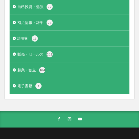
自己投資・勉強
27
補足情報・雑学
71
読書術
16
販売・セールス
213
起業・独立
104
電子書籍
1