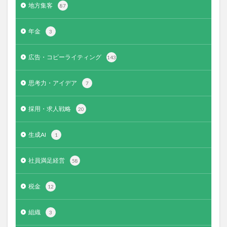
地方集客
87
年金
3
広告・コピーライティング
143
思考力・アイデア
7
採用・求人戦略
20
生成AI
1
社員満足経営
58
税金
12
組織
3