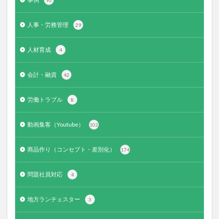
93
人事・労務管理
29
人材育成
4
会計・融資
42
労働トラブル
8
動画集客（Youtube）
102
商品作り（コンセプト・差別化）
174
問題社員対応
4
地方ランチェスター
3