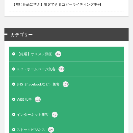
【無印良品に学ぶ】集客できるコピーライティング事例
カテゴリー
【厳選】オススメ動画
46
SEO・ホームページ集客
189
SNS（Facebookなど）集客
107
WEB広告
116
インターネット集客
42
ストックビジネス
69