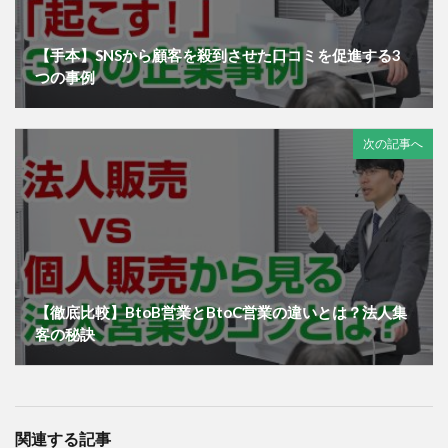
【手本】SNSから顧客を殺到させた口コミを促進する3
つの事例
次の記事へ
【徹底比較】BtoB営業とBtoC営業の違いとは？法人集
客の秘訣
関連する記事