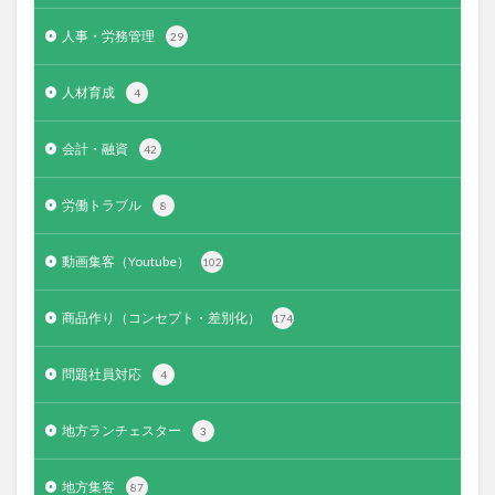
人事・労務管理
29
人材育成
4
会計・融資
42
労働トラブル
8
動画集客（Youtube）
102
商品作り（コンセプト・差別化）
174
問題社員対応
4
地方ランチェスター
3
地方集客
87