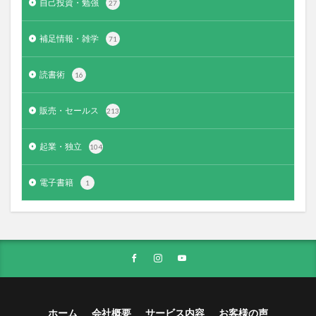
自己投資・勉強
27
補足情報・雑学
71
読書術
16
販売・セールス
213
起業・独立
104
電子書籍
1
ホーム
会社概要
サービス内容
お客様の声