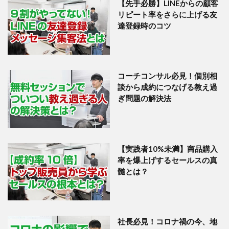
【先手必勝】LINEからの顧客
リピート率をさらに上げる友
達登録時のコツ
コーチコンサル必見！個別相
談から成約につなげる教え過
ぎ問題の解決法
【実践者10%未満】商品購入
率を爆上げするセールスの真
髄とは？
社長必見！コロナ禍の今、地