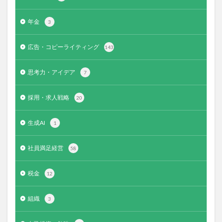
年金
3
広告・コピーライティング
143
思考力・アイデア
7
採用・求人戦略
20
生成AI
1
社員満足経営
58
税金
12
組織
3