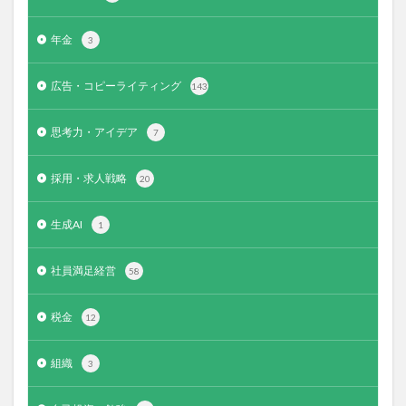
年金
3
広告・コピーライティング
143
思考力・アイデア
7
採用・求人戦略
20
生成AI
1
社員満足経営
58
税金
12
組織
3