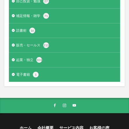
自己投資・勉強
27
補足情報・雑学
71
読書術
16
販売・セールス
213
起業・独立
104
電子書籍
1
ホーム
会社概要
サービス内容
お客様の声