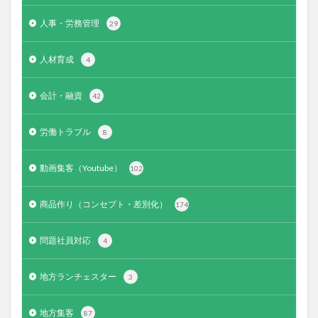
人事・労務管理
29
人材育成
4
会計・融資
42
労働トラブル
8
動画集客（Youtube）
102
商品作り（コンセプト・差別化）
174
問題社員対応
4
地方ランチェスター
3
地方集客
87