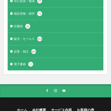
自己投資・勉強
27
補足情報・雑学
71
読書術
16
販売・セールス
213
起業・独立
104
電子書籍
1
ホーム
会社概要
サービス内容
お客様の声