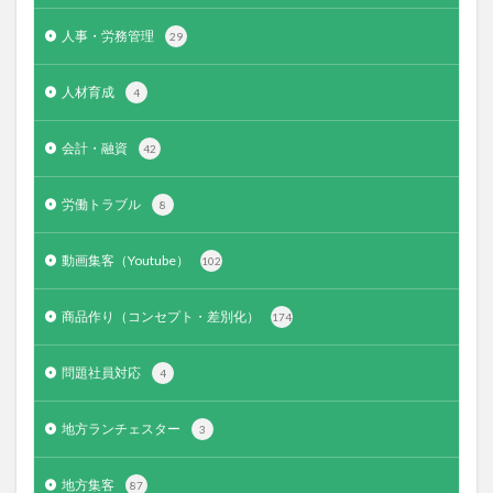
人事・労務管理
29
人材育成
4
会計・融資
42
労働トラブル
8
動画集客（Youtube）
102
商品作り（コンセプト・差別化）
174
問題社員対応
4
地方ランチェスター
3
地方集客
87