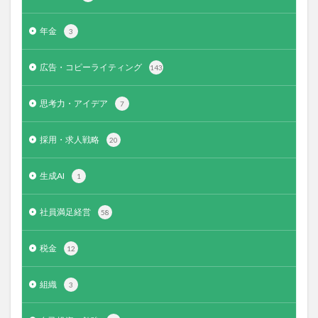
年金
3
広告・コピーライティング
143
思考力・アイデア
7
採用・求人戦略
20
生成AI
1
社員満足経営
58
税金
12
組織
3