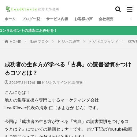
ホーム
ブログ一覧
サービス内容
お客様の声
会社概要
の清永にお任せを！
HOME
動画ブログ
ビジネス経営
ビジネスマインド
成功
成功者の生き方が学べる「古典」の読書習慣をつけ
るコツとは？
2019年3月19日
ビジネスマインド
,
読書術
こんにちは！
地方の集客支援を専門にするマーケティング会社
LeadClover代表の清永 仁（きよなが じん）です。
今回は『成功者の生き方が学べる「古典」の読書習慣をつけるコ
ツとは？』についての動画セミナーです。ぜひ下記のYoutube動画
をご覧になっていただければと思います！