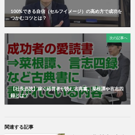
100%できる自信（セルフイメージ）の高め方で成功を
つかむコツとは？
次の記事へ
【社長必読】稼ぐ経営者が読む古典書。菜根譚や言志四
録とは？
関連する記事