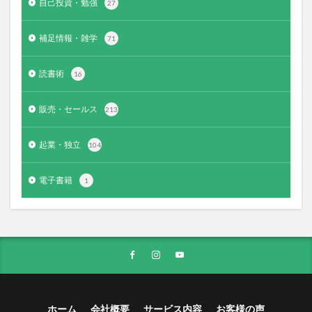
自己投資・勉強
27
補足情報・雑学
71
読書術
16
販売・セールス
213
起業・独立
104
電子書籍
1
ホーム
会社概要
サービス内容
お客様の声