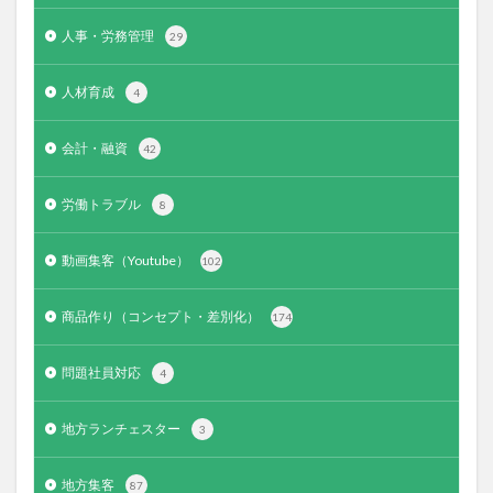
人事・労務管理
29
人材育成
4
会計・融資
42
労働トラブル
8
動画集客（Youtube）
102
商品作り（コンセプト・差別化）
174
問題社員対応
4
地方ランチェスター
3
地方集客
87