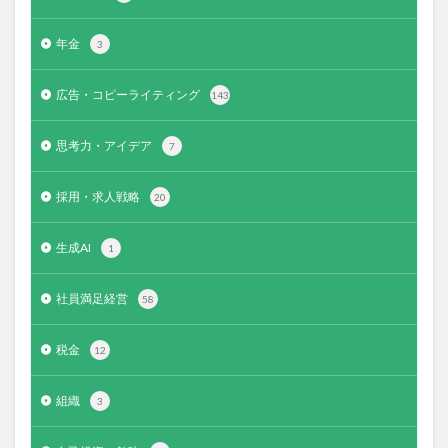
年金
3
広告・コピーライティング
143
思考力・アイデア
7
採用・求人戦略
20
生成AI
1
社員満足経営
58
税金
12
組織
3