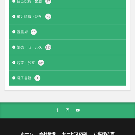
自己投資・勉強
27
補足情報・雑学
71
読書術
16
販売・セールス
213
起業・独立
104
電子書籍
1
ホーム
会社概要
サービス内容
お客様の声