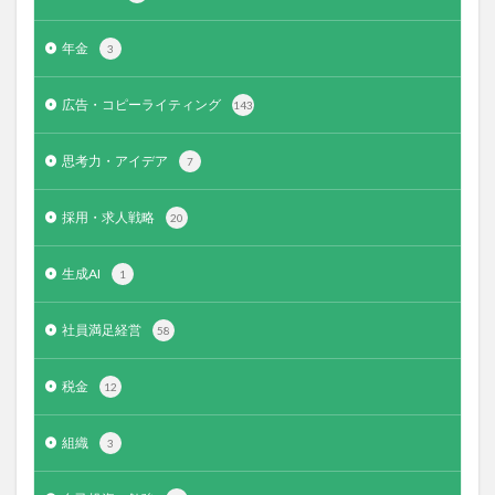
年金
3
広告・コピーライティング
143
思考力・アイデア
7
採用・求人戦略
20
生成AI
1
社員満足経営
58
税金
12
組織
3