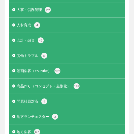
人事・労務管理
29
人材育成
4
会計・融資
42
労働トラブル
8
動画集客（Youtube）
102
商品作り（コンセプト・差別化）
174
問題社員対応
4
地方ランチェスター
3
地方集客
87