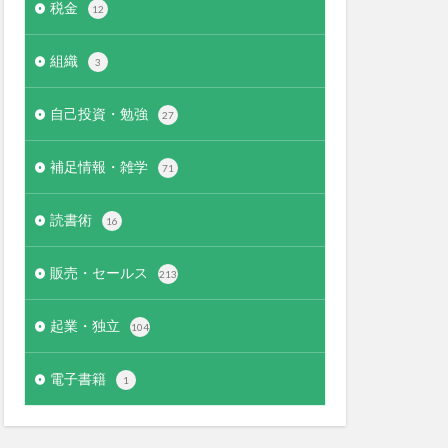
税金
12
組織
3
自己投資・勉強
27
補足情報・雑学
71
読書術
16
販売・セールス
213
起業・独立
104
電子書籍
1