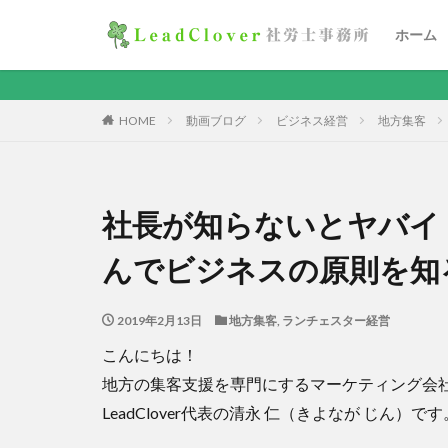
ホーム
HOME
動画ブログ
ビジネス経営
地方集客
社長が知らないとヤバイ
んでビジネスの原則を知
2019年2月13日
地方集客
,
ランチェスター経営
こんにちは！
地方の集客支援を専門にするマーケティング会
LeadClover代表の清永 仁（きよなが じん）です