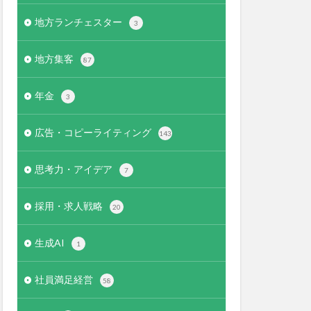
地方ランチェスター
3
地方集客
87
年金
3
広告・コピーライティング
143
思考力・アイデア
7
採用・求人戦略
20
生成AI
1
社員満足経営
58