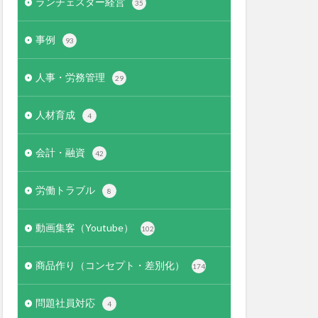
ランチェスター経営
35
事例
93
人事・労務管理
29
人材育成
4
会計・融資
42
労働トラブル
8
動画集客（Youtube）
102
商品作り（コンセプト・差別化）
174
問題社員対応
4