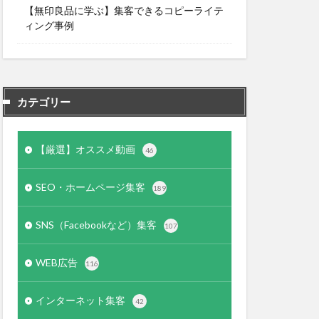
【無印良品に学ぶ】集客できるコピーライテ
ィング事例
カテゴリー
【厳選】オススメ動画
46
SEO・ホームページ集客
189
SNS（Facebookなど）集客
107
WEB広告
116
インターネット集客
42