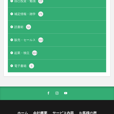
自己投資・勉強
27
補足情報・雑学
71
読書術
16
販売・セールス
213
起業・独立
104
電子書籍
1
ホーム
会社概要
サービス内容
お客様の声