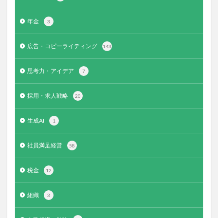
年金
3
広告・コピーライティング
143
思考力・アイデア
7
採用・求人戦略
20
生成AI
1
社員満足経営
58
税金
12
組織
3