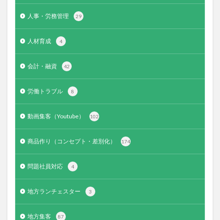
人事・労務管理
29
人材育成
4
会計・融資
42
労働トラブル
8
動画集客（Youtube）
102
商品作り（コンセプト・差別化）
174
問題社員対応
4
地方ランチェスター
3
地方集客
87