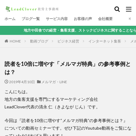
ホーム
ブログ一覧
サービス内容
お客様の声
会社概要
方や田舎での経営・集客支援、ストックビジネスに関することなら、地方集客コンサ
HOME
動画ブログ
ビジネス経営
インターネット集客
メル
読者を10倍に増やす「メルマガ特典」の参考事例と
は？
2019年4月10日
メルマガ・LINE
こんにちは。
地方の集客支援を専門にするマーケティング会社
LeadClover代表の清永 仁（きよなが じん）です。
今回は『読者を10倍に増やす“メルマガ特典”の参考事例とは？』
についての動画セミナーです。ぜひ下記のYoutube動画をご覧にな
っていただければと思います！