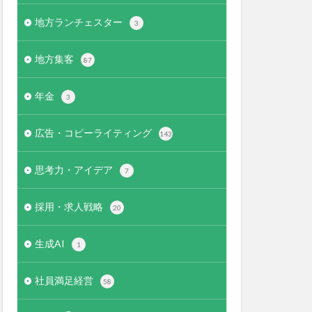
地方ランチェスター
3
地方集客
87
年金
3
広告・コピーライティング
143
思考力・アイデア
7
採用・求人戦略
20
生成AI
1
社員満足経営
58