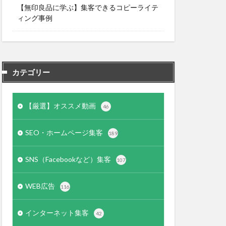
【無印良品に学ぶ】集客できるコピーライテ
ィング事例
カテゴリー
【厳選】オススメ動画
46
SEO・ホームページ集客
189
SNS（Facebookなど）集客
107
WEB広告
116
インターネット集客
42