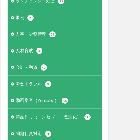
ランチェスター経営
35
事例
93
人事・労務管理
29
人材育成
4
会計・融資
42
労働トラブル
8
動画集客（Youtube）
102
商品作り（コンセプト・差別化）
174
問題社員対応
4