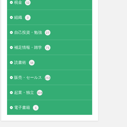
税金
12
組織
3
自己投資・勉強
27
補足情報・雑学
71
読書術
16
販売・セールス
213
起業・独立
104
電子書籍
1