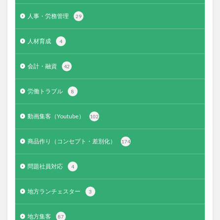
人事・労務管理
29
人材育成
4
会計・融資
42
労働トラブル
8
動画集客（Youtube）
102
商品作り（コンセプト・差別化）
174
問題社員対応
4
地方ランチェスター
3
地方集客
87