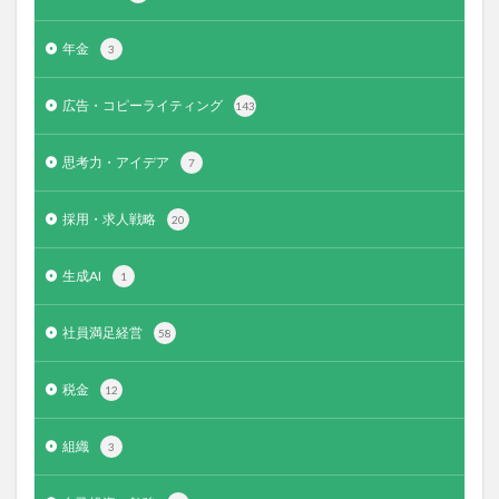
年金
3
広告・コピーライティング
143
思考力・アイデア
7
採用・求人戦略
20
生成AI
1
社員満足経営
58
税金
12
組織
3