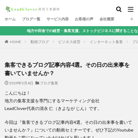
ホーム
ブログ一覧
サービス内容
お客様の声
会社概要
地方や田舎での経営・集客支援、ストックビジネスに関することなら、地方集客コ
HOME
動画ブログ
ビジネス経営
インターネット集客
ブ
集客できるブログ記事内容4選。その日の出来事を
書いていませんか？
2019年3月4日
ブログ集客
こんにちは！
地方の集客支援を専門にするマーケティング会社
LeadClover代表の清永 仁（きよなが じん）です。
今回は『集客できるブログ記事内容4選。その日の出来事を書いて
いませんか？』についての動画セミナーです。ぜひ下記のYoutube
動画をご覧になっていただければと思います！