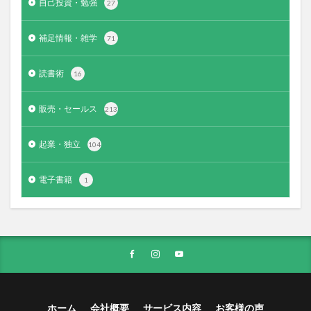
自己投資・勉強
27
補足情報・雑学
71
読書術
16
販売・セールス
213
起業・独立
104
電子書籍
1
ホーム
会社概要
サービス内容
お客様の声