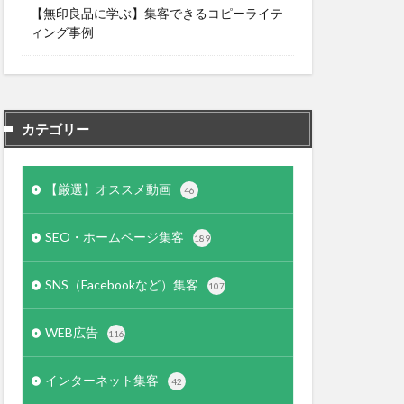
【無印良品に学ぶ】集客できるコピーライテ
ィング事例
カテゴリー
【厳選】オススメ動画
46
SEO・ホームページ集客
189
SNS（Facebookなど）集客
107
WEB広告
116
インターネット集客
42