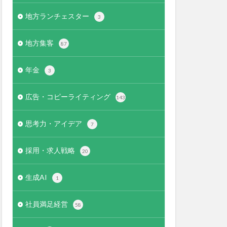
地方ランチェスター
3
地方集客
87
年金
3
広告・コピーライティング
143
思考力・アイデア
7
採用・求人戦略
20
生成AI
1
社員満足経営
58