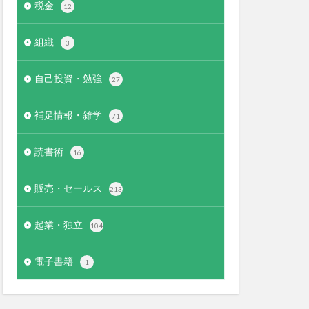
税金
12
組織
3
自己投資・勉強
27
補足情報・雑学
71
読書術
16
販売・セールス
213
起業・独立
104
電子書籍
1