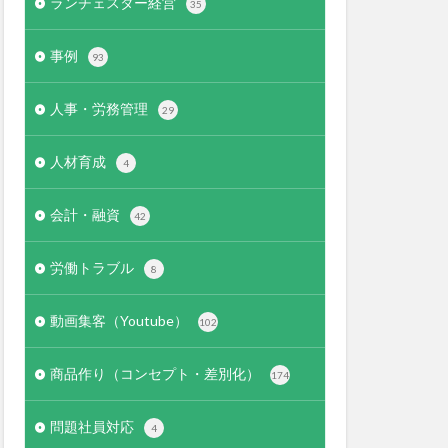
ランチェスター経営
35
事例
93
人事・労務管理
29
人材育成
4
会計・融資
42
労働トラブル
8
動画集客（Youtube）
102
商品作り（コンセプト・差別化）
174
問題社員対応
4