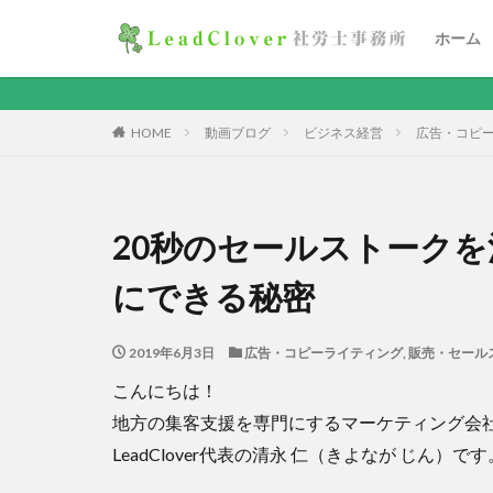
ホーム
HOME
動画ブログ
ビジネス経営
広告・コピ
20秒のセールストーク
にできる秘密
2019年6月3日
広告・コピーライティング
,
販売・セール
こんにちは！
地方の集客支援を専門にするマーケティング会
LeadClover代表の清永 仁（きよなが じん）です