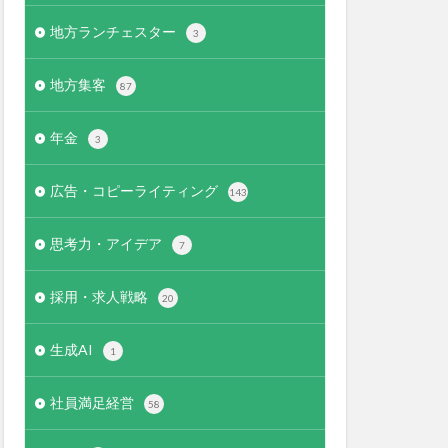
地方ランチェスター
3
地方集客
87
年金
3
広告・コピーライティング
143
思考力・アイデア
7
採用・求人戦略
20
生成AI
1
社員満足経営
58