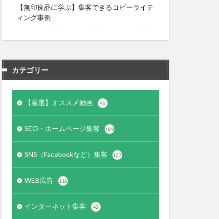
【無印良品に学ぶ】集客できるコピーライテ
ィング事例
カテゴリー
【厳選】オススメ動画
46
SEO・ホームページ集客
189
SNS（Facebookなど）集客
107
WEB広告
116
インターネット集客
42