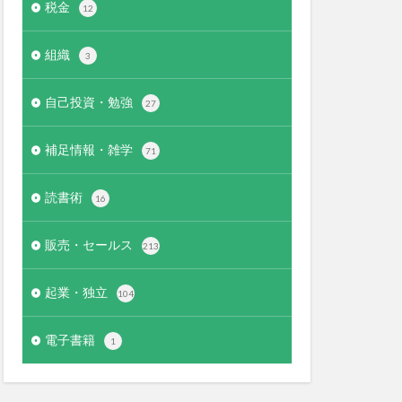
税金
12
組織
3
自己投資・勉強
27
補足情報・雑学
71
読書術
16
販売・セールス
213
起業・独立
104
電子書籍
1