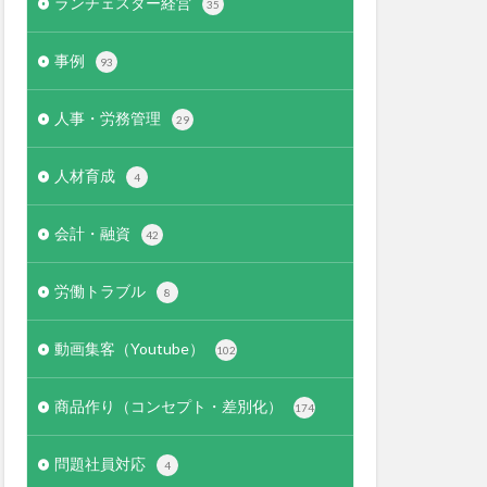
ランチェスター経営
35
事例
93
人事・労務管理
29
人材育成
4
会計・融資
42
労働トラブル
8
動画集客（Youtube）
102
商品作り（コンセプト・差別化）
174
問題社員対応
4