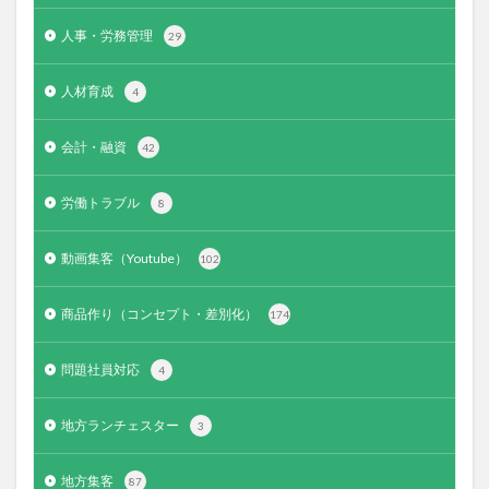
人事・労務管理
29
人材育成
4
会計・融資
42
労働トラブル
8
動画集客（Youtube）
102
商品作り（コンセプト・差別化）
174
問題社員対応
4
地方ランチェスター
3
地方集客
87