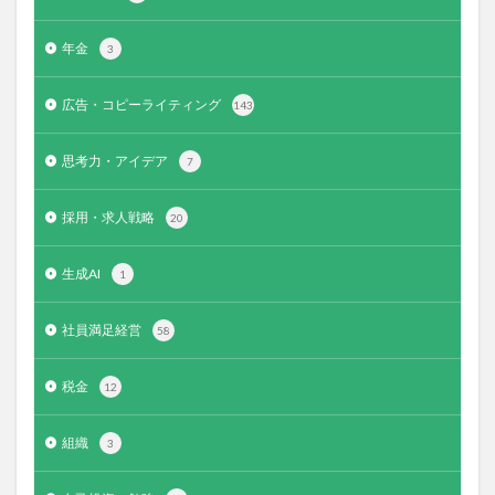
年金
3
広告・コピーライティング
143
思考力・アイデア
7
採用・求人戦略
20
生成AI
1
社員満足経営
58
税金
12
組織
3