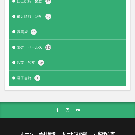
自己投資・勉強
27
補足情報・雑学
71
読書術
16
販売・セールス
213
起業・独立
104
電子書籍
1
ホーム
会社概要
サービス内容
お客様の声