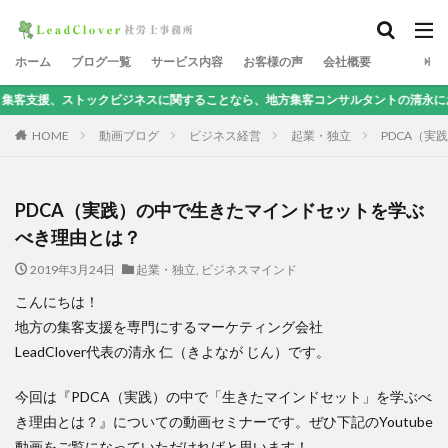
ホーム
ブログ一覧
サービス内容
お客様の声
会社概要
ックビジネスに関することなら、地方集客コンサルタントの清永にお任せを！
HOME
動画ブログ
ビジネス経営
起業・独立
PDCA（
PDCA（実践）の中で生きたマインドセットを学ぶ
べき理由とは？
2019年3月24日
起業・独立
,
ビジネスマインド
こんにちは！
地方の集客支援を専門にするマーケティング会社
LeadClover代表の清永 仁（きよなが じん）です。
今回は『PDCA（実践）の中で「生きたマインドセット」を学ぶべ
き理由とは？』についての動画セミナーです。ぜひ下記のYoutube
動画をご覧になっていただければと思います！