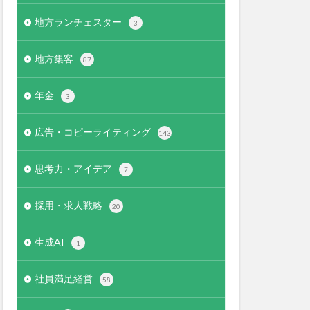
地方ランチェスター
3
地方集客
87
年金
3
広告・コピーライティング
143
思考力・アイデア
7
採用・求人戦略
20
生成AI
1
社員満足経営
58