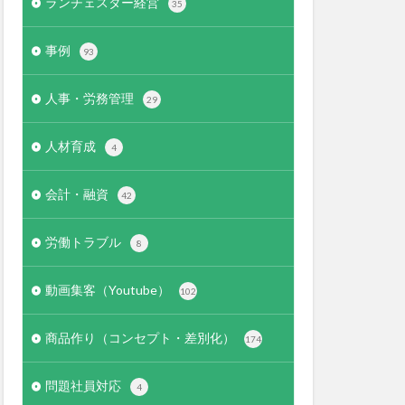
ランチェスター経営
35
事例
93
人事・労務管理
29
人材育成
4
会計・融資
42
労働トラブル
8
動画集客（Youtube）
102
商品作り（コンセプト・差別化）
174
問題社員対応
4