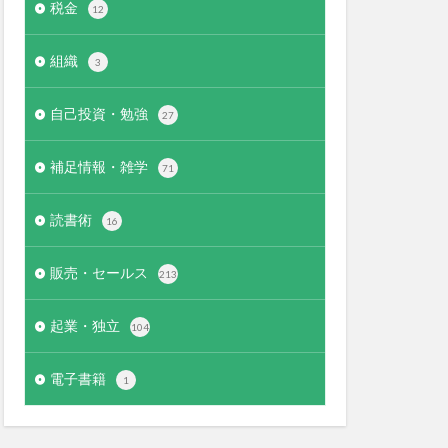
税金
12
組織
3
自己投資・勉強
27
補足情報・雑学
71
読書術
16
販売・セールス
213
起業・独立
104
電子書籍
1