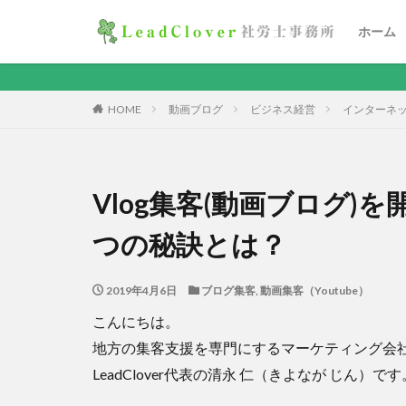
ホーム
HOME
動画ブログ
ビジネス経営
インターネ
Vlog集客(動画ブログ)
つの秘訣とは？
2019年4月6日
ブログ集客
,
動画集客（Youtube）
こんにちは。
地方の集客支援を専門にするマーケティング会
LeadClover代表の清永 仁（きよなが じん）です