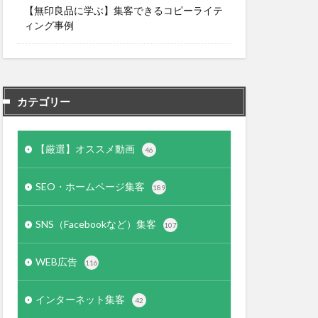
【無印良品に学ぶ】集客できるコピーライテ
ィング事例
カテゴリー
【厳選】オススメ動画
46
SEO・ホームページ集客
189
SNS（Facebookなど）集客
107
WEB広告
116
インターネット集客
42