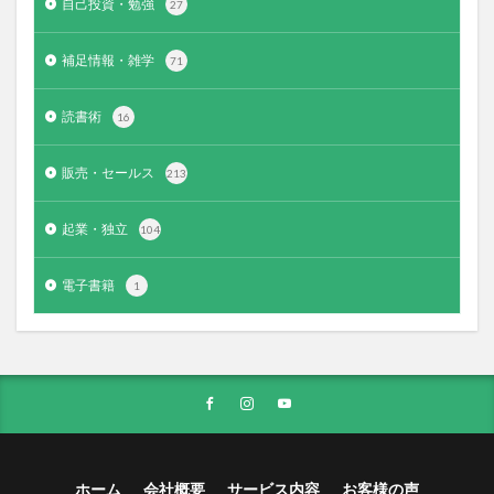
自己投資・勉強
27
補足情報・雑学
71
読書術
16
販売・セールス
213
起業・独立
104
電子書籍
1
ホーム
会社概要
サービス内容
お客様の声