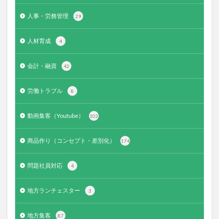
人事・労務管理
29
人材育成
4
会計・融資
42
労働トラブル
8
動画集客（Youtube）
102
商品作り（コンセプト・差別化）
174
問題社員対応
4
地方ランチェスター
3
地方集客
87