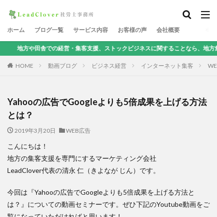
ホーム
ブログ一覧
サービス内容
お客様の声
会社概要
舎での経営・集客支援、ストックビジネスに関することなら、地方集客コンサルタ
HOME
動画ブログ
ビジネス経営
インターネット集客
W
Yahooの広告でGoogleよりも5倍成果を上げる方法
とは？
2019年3月20日
WEB広告
こんにちは！
地方の集客支援を専門にするマーケティング会社
LeadClover代表の清永 仁（きよなが じん）です。
今回は『Yahooの広告でGoogleよりも5倍成果を上げる方法と
は？』についての動画セミナーです。ぜひ下記のYoutube動画をご
覧になっていただければと思います！