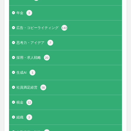
年金
3
広告・コピーライティング
143
思考力・アイデア
7
採用・求人戦略
20
生成AI
1
社員満足経営
58
税金
12
組織
3