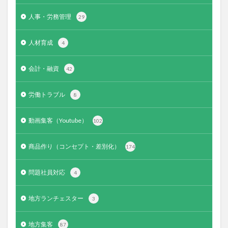
人事・労務管理
29
人材育成
4
会計・融資
42
労働トラブル
8
動画集客（Youtube）
102
商品作り（コンセプト・差別化）
174
問題社員対応
4
地方ランチェスター
3
地方集客
87