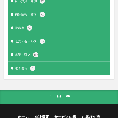
自己投資・勉強
27
補足情報・雑学
71
読書術
16
販売・セールス
213
起業・独立
104
電子書籍
1
ホーム
会社概要
サービス内容
お客様の声