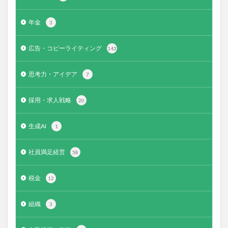
年金
3
広告・コピーライティング
143
思考力・アイデア
7
採用・求人戦略
20
生成AI
1
社員満足経営
58
税金
12
組織
3