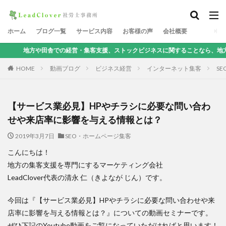
ホーム
ブログ一覧
サービス内容
お客様の声
会社概要
田舎での経営・集客支援、ストックビジネスに関することなら、地方集客コンサルタ
HOME
動画ブログ
ビジネス経営
インターネット集客
S
【サービス業必見】HPやチラシに必要な問い合わ
せや来店率に影響を与える情報とは？
2019年3月7日
SEO・ホームページ集客
こんにちは！
地方の集客支援を専門にするマーケティング会社
LeadClover代表の清永 仁（きよなが じん）です。
今回は『【サービス業必見】HPやチラシに必要な問い合わせや来
店率に影響を与える情報とは？』についての動画セミナーです。
ぜひ下記のYoutube動画をご覧になっていただければと思います！