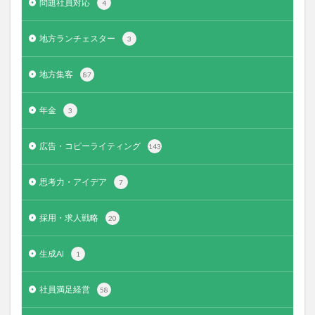
問題社員対応
4
地方ランチェスター
3
地方集客
87
年金
3
広告・コピーライティング
143
思考力・アイデア
7
採用・求人戦略
20
生成AI
1
社員満足経営
58