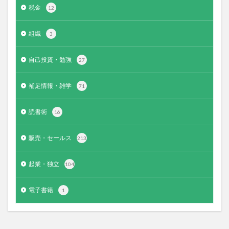
税金
12
組織
3
自己投資・勉強
27
補足情報・雑学
71
読書術
16
販売・セールス
213
起業・独立
104
電子書籍
1