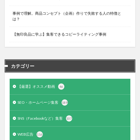
事例で理解。商品コンセプト（企画）作りで失敗する人の特徴と
は？
【無印良品に学ぶ】集客できるコピーライティング事例
カテゴリー
【厳選】オススメ動画
46
SEO・ホームページ集客
189
SNS（Facebookなど）集客
107
WEB広告
116