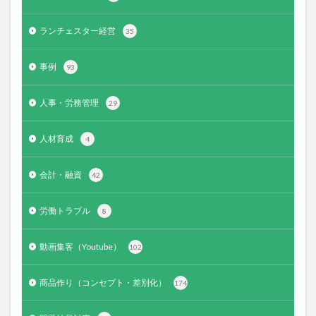
ランチェスター経営
35
事例
93
人事・労務管理
29
人材育成
4
会計・融資
42
労働トラブル
8
動画集客（Youtube）
102
商品作り（コンセプト・差別化）
174