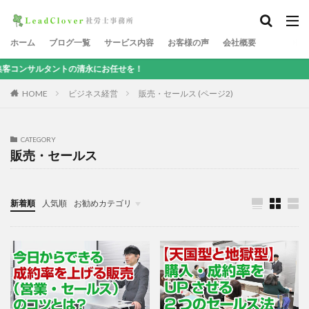
ホーム
ブログ一覧
サービス内容
お客様の声
会社概要
ルタントの清永にお任せを！
HOME
ビジネス経営
販売・セールス (ページ2)
CATEGORY
販売・セールス
新着順
人気順
お勧めカテゴリ
社員満足経営