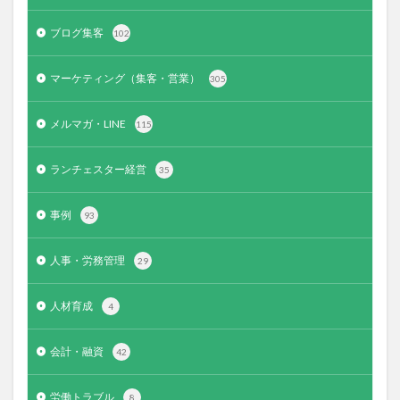
ブログ集客
102
マーケティング（集客・営業）
305
メルマガ・LINE
115
ランチェスター経営
35
事例
93
人事・労務管理
29
人材育成
4
会計・融資
42
労働トラブル
8