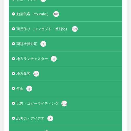
動画集客（Youtube）
102
商品作り（コンセプト・差別化）
174
問題社員対応
4
地方ランチェスター
3
地方集客
87
年金
3
広告・コピーライティング
143
思考力・アイデア
7