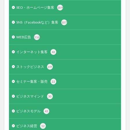
SEO・ホームページ集客
189
SNS（Facebookなど）集客
107
WEB広告
116
インターネット集客
42
ストックビジネス
69
セミナー集客・販売
22
ビジネスマインド
30
ビジネスモデル
43
ビジネス経営
12