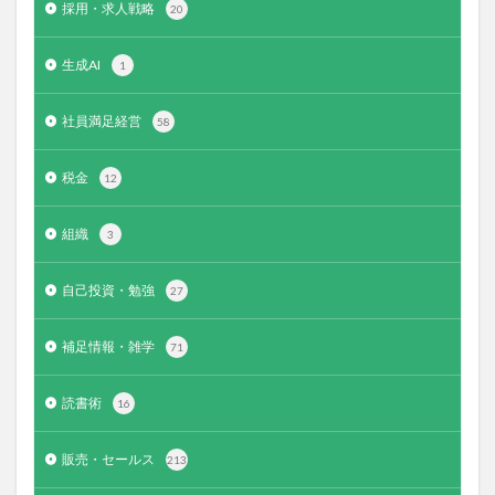
採用・求人戦略
20
生成AI
1
社員満足経営
58
税金
12
組織
3
自己投資・勉強
27
補足情報・雑学
71
読書術
16
販売・セールス
213