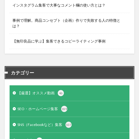
インスタグラム集客で大事なコメント欄の使い方とは？
事例で理解。商品コンセプト（企画）作りで失敗する人の特徴と
は？
【無印良品に学ぶ】集客できるコピーライティング事例
カテゴリー
【厳選】オススメ動画
46
SEO・ホームページ集客
189
SNS（Facebookなど）集客
107