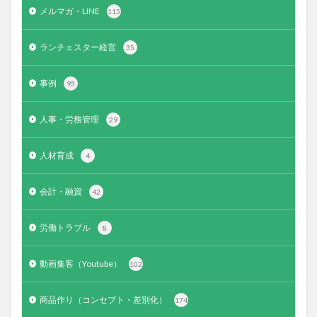
メルマガ・LINE
115
ランチェスター経営
35
事例
93
人事・労務管理
29
人材育成
4
会計・融資
42
労働トラブル
8
動画集客（Youtube）
102
商品作り（コンセプト・差別化）
174