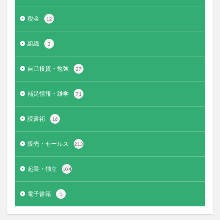
税金
12
組織
3
自己投資・勉強
27
補足情報・雑学
71
読書術
16
販売・セールス
213
起業・独立
104
電子書籍
1