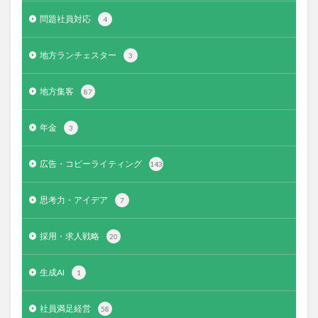
問題社員対応
4
地方ランチェスター
3
地方集客
87
年金
3
広告・コピーライティング
143
思考力・アイデア
7
採用・求人戦略
20
生成AI
1
社員満足経営
58