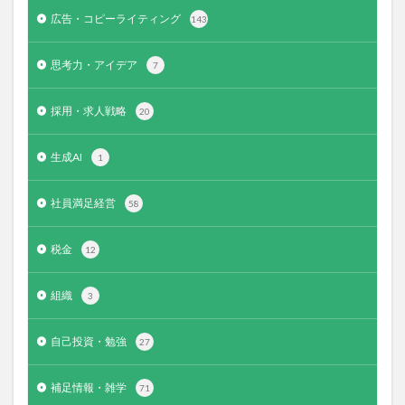
広告・コピーライティング
143
思考力・アイデア
7
採用・求人戦略
20
生成AI
1
社員満足経営
58
税金
12
組織
3
自己投資・勉強
27
補足情報・雑学
71