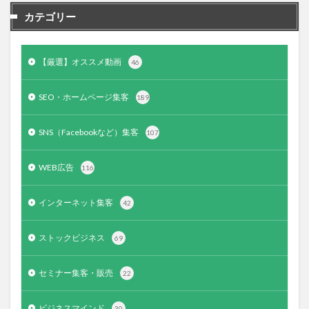
カテゴリー
【厳選】オススメ動画
46
SEO・ホームページ集客
189
SNS（Facebookなど）集客
107
WEB広告
116
インターネット集客
42
ストックビジネス
69
セミナー集客・販売
22
ビジネスマインド
30