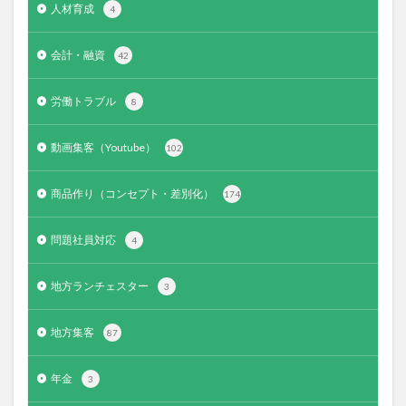
人材育成
4
会計・融資
42
労働トラブル
8
動画集客（Youtube）
102
商品作り（コンセプト・差別化）
174
問題社員対応
4
地方ランチェスター
3
地方集客
87
年金
3