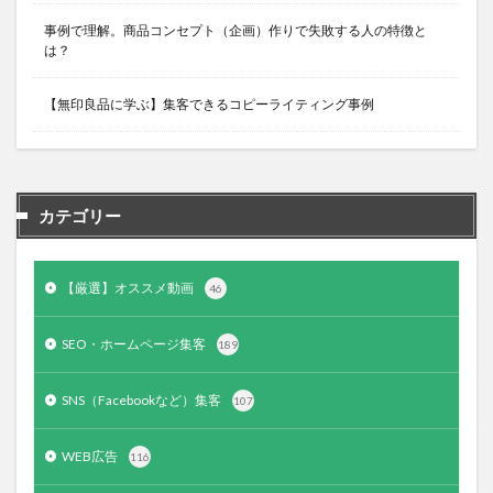
事例で理解。商品コンセプト（企画）作りで失敗する人の特徴と
は？
【無印良品に学ぶ】集客できるコピーライティング事例
カテゴリー
【厳選】オススメ動画
46
SEO・ホームページ集客
189
SNS（Facebookなど）集客
107
WEB広告
116