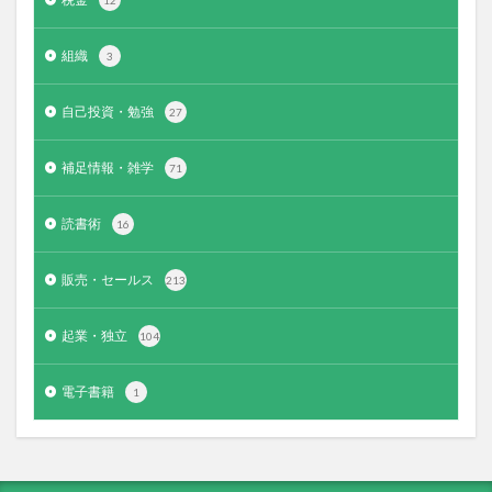
12
組織
3
自己投資・勉強
27
補足情報・雑学
71
読書術
16
販売・セールス
213
起業・独立
104
電子書籍
1