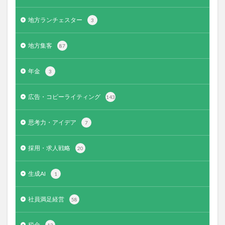
地方ランチェスター
3
地方集客
87
年金
3
広告・コピーライティング
143
思考力・アイデア
7
採用・求人戦略
20
生成AI
1
社員満足経営
58
税金