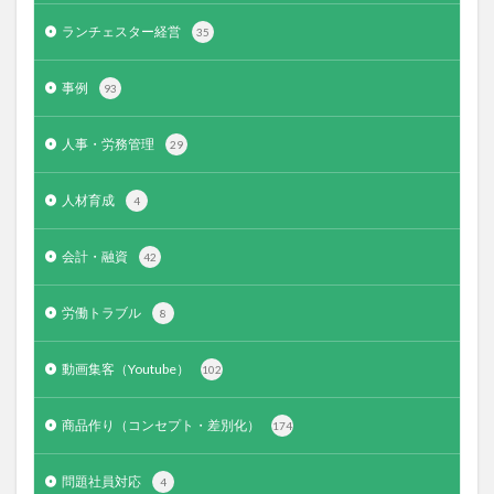
ランチェスター経営
35
事例
93
人事・労務管理
29
人材育成
4
会計・融資
42
労働トラブル
8
動画集客（Youtube）
102
商品作り（コンセプト・差別化）
174
問題社員対応
4