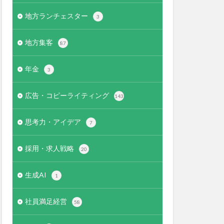
地方ランチェスター
3
地方集客
87
年金
3
広告・コピーライティング
143
思考力・アイデア
7
採用・求人戦略
20
生成AI
1
社員満足経営
58