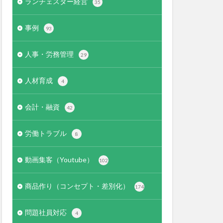
ランチェスター経営
35
事例
93
人事・労務管理
29
人材育成
4
会計・融資
42
労働トラブル
8
動画集客（Youtube）
102
商品作り（コンセプト・差別化）
174
問題社員対応
4