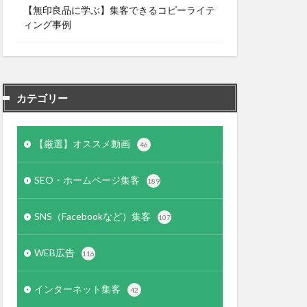
【無印良品に学ぶ】集客できるコピーライテ
ィング事例
カテゴリー
【厳選】オススメ動画
46
SEO・ホームページ集客
189
SNS（Facebookなど）集客
107
WEB広告
116
インターネット集客
42