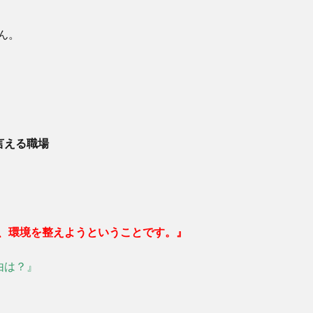
ん。
言える職場
の、環境を整えようということです。』
由は？』