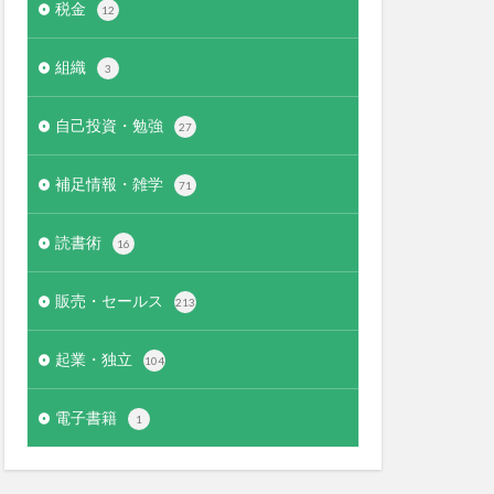
税金
12
組織
3
自己投資・勉強
27
補足情報・雑学
71
読書術
16
販売・セールス
213
起業・独立
104
電子書籍
1